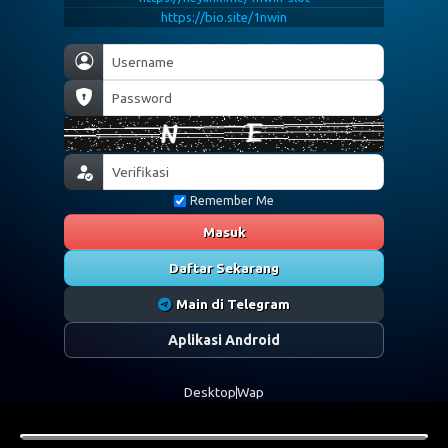
https://bio.site/1nwin
Remember Me
Masuk
Daftar Sekarang
Main di Telegram
Aplikasi Android
Desktop
Wap