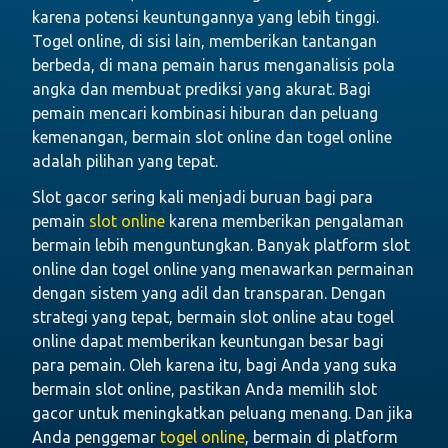
karena potensi keuntungannya yang lebih tinggi.
Togel online, di sisi lain, memberikan tantangan
berbeda, di mana pemain harus menganalisis pola
angka dan membuat prediksi yang akurat. Bagi
pemain mencari kombinasi hiburan dan peluang
kemenangan, bermain slot online dan togel online
adalah pilihan yang tepat.
Slot gacor sering kali menjadi buruan bagi para
pemain
slot online
karena memberikan pengalaman
bermain lebih menguntungkan. Banyak platform slot
online dan togel online yang menawarkan permainan
dengan sistem yang adil dan transparan. Dengan
strategi yang tepat, bermain slot online atau togel
online dapat memberikan keuntungan besar bagi
para pemain. Oleh karena itu, bagi Anda yang suka
bermain slot online, pastikan Anda memilih slot
gacor untuk meningkatkan peluang menang. Dan jika
Anda penggemar
togel online
, bermain di platform