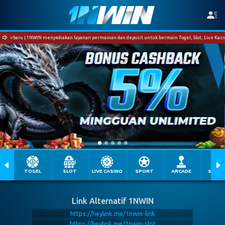
| 1NWIN menyediakan layanan permainan dan deposit untuk bermain Togel, Slot, Live Kasino, Tembak I
TOGEL
SLOT
LIVE CASINO
SPORT
ARCADE
SABU
Link Alternatif 1NWIN
https://heylink.me/1nwin-link
https://heylink.me/1nwin-slot