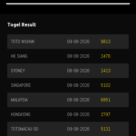
Togel Result
TOTOMACAU 22
08-08-2026
6525
TOTOMACAU 23
08-08-2026
1109
SYDNEY LOTTO
08-08-2026
1377
HONGKONG LOTTO
08-08-2026
5917