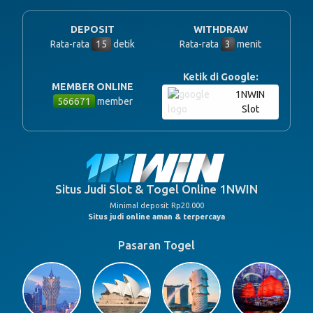
DEPOSIT
WITHDRAW
Rata-rata
15
detik
Rata-rata
3
menit
Ketik di Google:
MEMBER ONLINE
1NWIN
566671
member
Slot
Situs Judi Slot & Togel Online 1NWIN
Minimal deposit Rp20.000
Situs judi online aman & terpercaya
Pasaran Togel